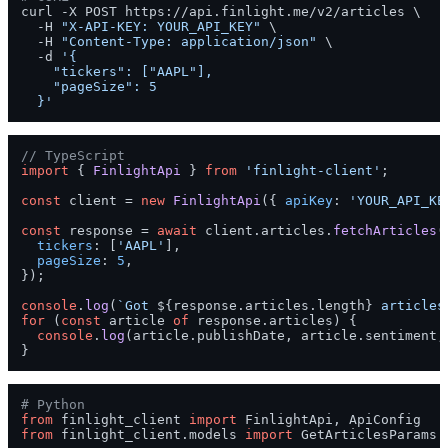
curl -X POST https://api.finlight.me/v2/articles \

  -H 
"X-API-KEY: YOUR_API_KEY"
 \

  -H 
"Content-Type: application/json"
 \

  -d 
'{

    "tickers": ["AAPL"],

    "pageSize": 5

  }'
// TypeScript
import
 { 
FinlightApi
 } 
from
'finlight-client'
;

const
 client = 
new
FinlightApi
({ 
apiKey
: 
'YOUR_API_KE
const
 response = 
await
 client.
articles
.
fetchArticles
({
tickers
: [
'AAPL'
],

pageSize
: 
5
,

});

console
.
log
(
`Got 
${response.articles.length}
 articles
for
 (
const
 article 
of
 response.
articles
) {

console
.
log
(article.
publishDate
, article.
sentiment
,
# Python
from
 finlight_client 
import
from
 finlight_client.models 
import
 GetArticlesParams
