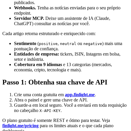
publicados.
Webhooks.
Tenha as notícias enviadas para o seu próprio
endpoint.
Servidor MCP.
Deixe um assistente de IA (Claude,
ChatGPT) consultar as notícias por você.
Cada artigo retorna estruturado e enriquecido com:
Sentimento
(
,
ou
) mais uma
positive
neutral
negative
pontuação de confiança.
Entidades de empresa:
tickers, ISIN, listagens em bolsa,
setor e indústria.
Cobertura em 9 idiomas
e 13 categorias (mercados,
economia, cripto, tecnologia e mais).
Passo 1: Obtenha sua chave de API
Crie uma conta gratuita em
app.finlight.me
.
Abra o painel e gere uma chave de API.
Guarde-a em local seguro. Você a enviará em toda requisição
no cabeçalho
.
X-API-KEY
O plano gratuito é somente REST e ótimo para testar. Veja
finlight.me/pricing
para os limites atuais e o que cada plano
desbloqueia.