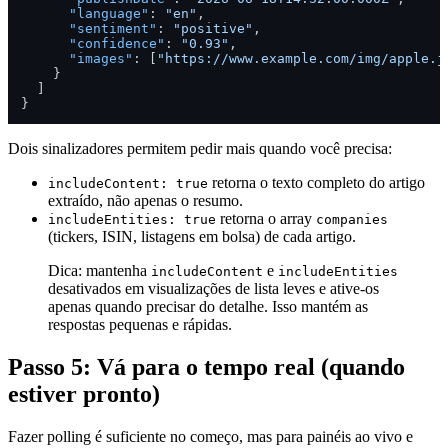
"language"
:
"en"
,
"sentiment"
:
"positive"
,
"confidence"
:
"0.93"
,
"images"
:
[
"https://www.example.com/img/apple.j
}
]
}
Dois sinalizadores permitem pedir mais quando você precisa:
retorna o texto completo do artigo
includeContent: true
extraído, não apenas o resumo.
retorna o array
includeEntities: true
companies
(tickers, ISIN, listagens em bolsa) de cada artigo.
Dica: mantenha
e
includeContent
includeEntities
desativados em visualizações de lista leves e ative-os
apenas quando precisar do detalhe. Isso mantém as
respostas pequenas e rápidas.
Passo 5: Vá para o tempo real (quando
estiver pronto)
Fazer polling é suficiente no começo, mas para painéis ao vivo e