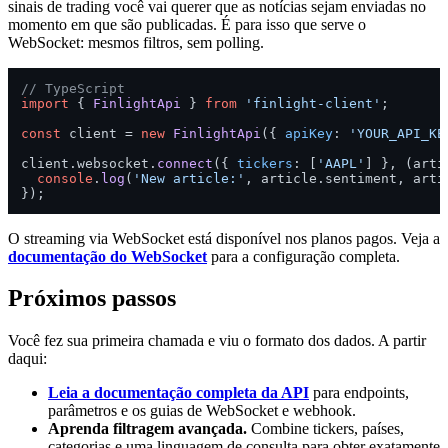
sinais de trading você vai querer que as notícias sejam enviadas no
momento em que são publicadas. É para isso que serve o
WebSocket: mesmos filtros, sem polling.
// TypeScript
import
 { 
FinlightApi
 } 
from
'finlight-client'
;

const
 client = 
new
FinlightApi
({ 
apiKey
: 
'YOUR_API_KE
client.
websocket
.
connect
({ 
tickers
: [
'AAPL'
] }, 
(
arti
console
.
log
(
'New article:'
, article.
sentiment
, arti
O streaming via WebSocket está disponível nos planos pagos. Veja a
documentação do WebSocket
para a configuração completa.
Próximos passos
Você fez sua primeira chamada e viu o formato dos dados. A partir
daqui:
Leia a documentação completa da API
para endpoints,
parâmetros e os guias de WebSocket e webhook.
Aprenda filtragem avançada.
Combine tickers, países,
categorias e uma linguagem de consulta para obter exatamente