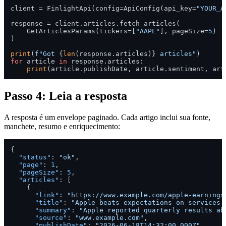
client = FinlightApi(config=ApiConfig(api_key=
"YOUR_A
response = client.articles.fetch_articles(

    GetArticlesParams(tickers=[
"AAPL"
], pageSize=
5
)

)

print
(
f"Got 
{
len
(response.articles)}
 articles"
for
 article 
in
 response.articles:

print
Passo 4: Leia a resposta
A resposta é um envelope paginado. Cada artigo inclui sua fonte,
manchete, resumo e enriquecimento:
{
"status"
:
"ok"
,
"page"
:
1
,
"pageSize"
:
5
,
"articles"
:
[
{
"link"
:
"https://www.example.com/apple-earnings
"title"
:
"Apple beats expectations on services 
"summary"
:
"Apple reported quarterly results ab
"source"
:
"www.example.com"
,
"publishDate"
:
"2026-06-18T14:32:00.000Z"
,