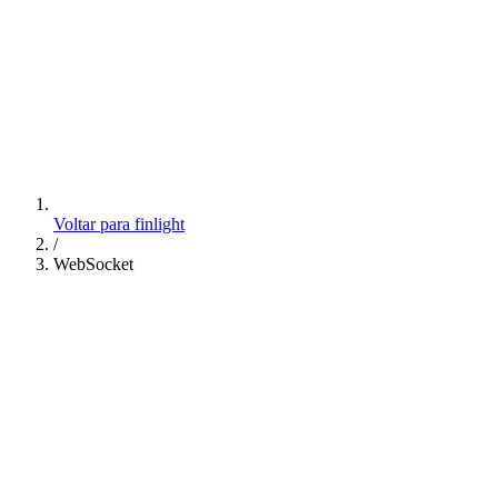
Voltar para finlight
/
WebSocket