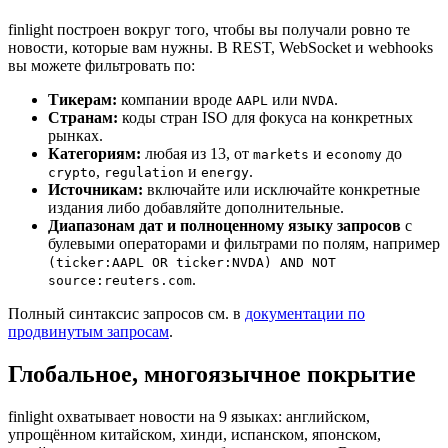
finlight построен вокруг того, чтобы вы получали ровно те
новости, которые вам нужны. В REST, WebSocket и webhooks
вы можете фильтровать по:
Тикерам:
компании вроде
или
.
AAPL
NVDA
Странам:
коды стран ISO для фокуса на конкретных
рынках.
Категориям:
любая из 13, от
и
до
markets
economy
,
и
.
crypto
regulation
energy
Источникам:
включайте или исключайте конкретные
издания либо добавляйте дополнительные.
Диапазонам дат и полноценному языку запросов
с
булевыми операторами и фильтрами по полям, например
(ticker:AAPL OR ticker:NVDA) AND NOT
.
source:reuters.com
Полный синтаксис запросов см. в
документации по
продвинутым запросам
.
Глобальное, многоязычное покрытие
finlight охватывает новости на 9 языках: английском,
упрощённом китайском, хинди, испанском, японском,