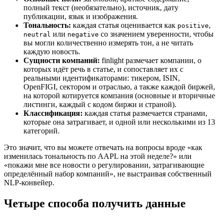
полный текст (необязательно), источник, дату
публикации, язык и изображения.
Тональность:
каждая статья оценивается как
,
positive
или
со значением уверенности, чтобы
neutral
negative
вы могли количественно измерять тон, а не читать
каждую новость.
Сущности компаний:
finlight размечает компании, о
которых идёт речь в статье, и сопоставляет их с
реальными идентификаторами: тикером, ISIN,
OpenFIGI, сектором и отраслью, а также каждой биржей,
на которой котируется компания (основные и вторичные
листинги, каждый с кодом биржи и страной).
Классификация:
каждая статья размечается странами,
которые она затрагивает, и одной или несколькими из 13
категорий.
Это значит, что вы можете отвечать на вопросы вроде «как
изменилась тональность по AAPL на этой неделе?» или
«покажи мне все новости о регулировании, затрагивающие
определённый набор компаний», не выстраивая собственный
NLP-конвейер.
Четыре способа получить данные