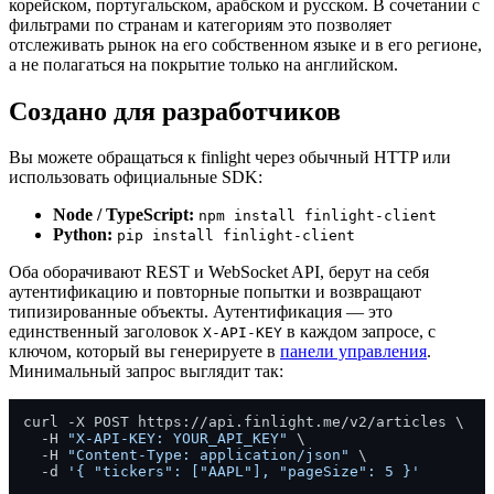
корейском, португальском, арабском и русском. В сочетании с
фильтрами по странам и категориям это позволяет
отслеживать рынок на его собственном языке и в его регионе,
а не полагаться на покрытие только на английском.
Создано для разработчиков
Вы можете обращаться к finlight через обычный HTTP или
использовать официальные SDK:
Node / TypeScript:
npm install finlight-client
Python:
pip install finlight-client
Оба оборачивают REST и WebSocket API, берут на себя
аутентификацию и повторные попытки и возвращают
типизированные объекты. Аутентификация — это
единственный заголовок
в каждом запросе, с
X-API-KEY
ключом, который вы генерируете в
панели управления
.
Минимальный запрос выглядит так:
curl -X POST https://api.finlight.me/v2/articles \

  -H 
"X-API-KEY: YOUR_API_KEY"
 \

  -H 
"Content-Type: application/json"
 \

  -d 
'{ "tickers": ["AAPL"], "pageSize": 5 }'