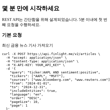
몇 분 만에 시작하세요
REST API는 간단함을 위해 설계되었습니다. 5분 이내에 첫 번
째 요청을 수행하세요.
기본 요청
최신 금융 뉴스 기사 가져오기
curl -X POST https://api.finlight.me/v2/articles \

  -H "accept: application/json" \

  -H "Content-Type: application/json" \

  -H "X-API-KEY: YOUR_API_KEY" \

  -d '{

    "query": "ticker:AAPL AND sentiment:positive",

    "tickers": ["AAPL", "MSFT"],

    "sources": ["www.bloomberg.com", "www.reuters.com"]
    "from": "2024-01-01",

    "to": "2024-12-31",

    "includeEntities": true,

    "language": "en",

    "order": "DESC",

    "pageSize": 10,

    "page": 1

  }'