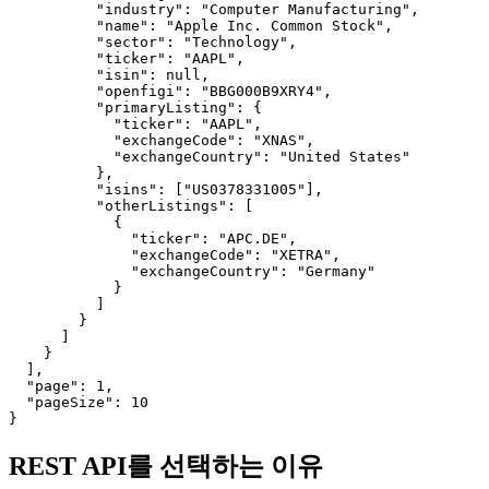
          "industry": "Computer Manufacturing",

          "name": "Apple Inc. Common Stock",

          "sector": "Technology",

          "ticker": "AAPL",

          "isin": null,

          "openfigi": "BBG000B9XRY4",

          "primaryListing": {

            "ticker": "AAPL",

            "exchangeCode": "XNAS",

            "exchangeCountry": "United States"

          },

          "isins": ["US0378331005"],

          "otherListings": [

            {

              "ticker": "APC.DE",

              "exchangeCode": "XETRA",

              "exchangeCountry": "Germany"

            }

          ]

        }

      ]

    }

  ],

  "page": 1,

  "pageSize": 10

}
REST API를 선택하는 이유