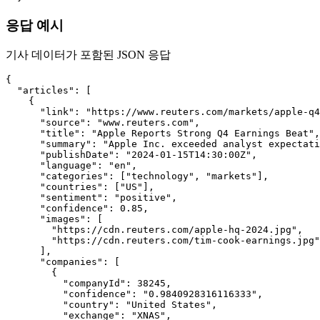
응답 예시
기사 데이터가 포함된 JSON 응답
{

  "articles": [

    {

      "link": "https://www.reuters.com/markets/apple-q4
      "source": "www.reuters.com",

      "title": "Apple Reports Strong Q4 Earnings Beat",

      "summary": "Apple Inc. exceeded analyst expectati
      "publishDate": "2024-01-15T14:30:00Z",

      "language": "en",

      "categories": ["technology", "markets"],

      "countries": ["US"],

      "sentiment": "positive",

      "confidence": 0.85,

      "images": [

        "https://cdn.reuters.com/apple-hq-2024.jpg",

        "https://cdn.reuters.com/tim-cook-earnings.jpg"

      ],

      "companies": [

        {

          "companyId": 38245,

          "confidence": "0.9840928316116333",

          "country": "United States",

          "exchange": "XNAS",
