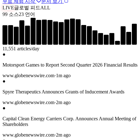
무료 체험 시작
문서 보기
LIVE
글로벌 피드
ALL
99
소스
23
언어
11,551
articles/day
●
Motorsport Games to Report Second Quarter 2026 Financial Results
www.globenewswire.com
·
1m ago
●
Spyre Therapeutics Announces Grants of Inducement Awards
www.globenewswire.com
·
2m ago
●
Capital Clean Energy Carriers Corp. Announces Annual Meeting of
Shareholders
www.globenewswire.com
·
2m ago