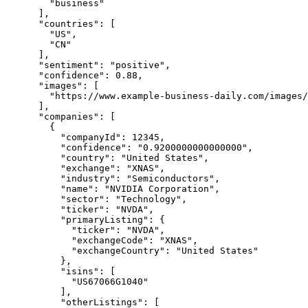
        "business"

      ],

      "countries": [

        "US",

        "CN"

      ],

      "sentiment": "positive",

      "confidence": 0.88,

      "images": [

        "https://www.example-business-daily.com/images/
      ],

      "companies": [

        {

          "companyId": 12345,

          "confidence": "0.9200000000000000",

          "country": "United States",

          "exchange": "XNAS",

          "industry": "Semiconductors",

          "name": "NVIDIA Corporation",

          "sector": "Technology",

          "ticker": "NVDA",

          "primaryListing": {

            "ticker": "NVDA",

            "exchangeCode": "XNAS",

            "exchangeCountry": "United States"

          },

          "isins": [

            "US67066G1040"

          ],

          "otherListings": [
