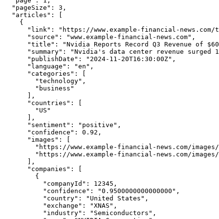
  "page": 1,

  "pageSize": 3,

  "articles": [

    {

      "link": "https://www.example-financial-news.com/t
      "source": "www.example-financial-news.com",

      "title": "Nvidia Reports Record Q3 Revenue of $60
      "summary": "Nvidia's data center revenue surged 1
      "publishDate": "2024-11-20T16:30:00Z",

      "language": "en",

      "categories": [

        "technology",

        "business"

      ],

      "countries": [

        "US"

      ],

      "sentiment": "positive",

      "confidence": 0.92,

      "images": [

        "https://www.example-financial-news.com/images/
        "https://www.example-financial-news.com/images/
      ],

      "companies": [

        {

          "companyId": 12345,

          "confidence": "0.9500000000000000",

          "country": "United States",

          "exchange": "XNAS",

          "industry": "Semiconductors",
