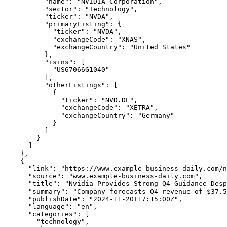
          "name": "NVIDIA Corporation",

          "sector": "Technology",

          "ticker": "NVDA",

          "primaryListing": {

            "ticker": "NVDA",

            "exchangeCode": "XNAS",

            "exchangeCountry": "United States"

          },

          "isins": [

            "US67066G1040"

          ],

          "otherListings": [

            {

              "ticker": "NVD.DE",

              "exchangeCode": "XETRA",

              "exchangeCountry": "Germany"

            }

          ]

        }

      ]

    },

    {

      "link": "https://www.example-business-daily.com/n
      "source": "www.example-business-daily.com",

      "title": "Nvidia Provides Strong Q4 Guidance Desp
      "summary": "Company forecasts Q4 revenue of $37.5
      "publishDate": "2024-11-20T17:15:00Z",

      "language": "en",

      "categories": [

        "technology",
