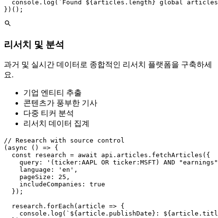
  console.log(`Found ${articles.length} global articles
})();
리서치 및 분석
과거 및 실시간 데이터로 종합적인 리서치 플랫폼을 구축하세
요.
기업 엔티티 추출
콘텐츠가 풍부한 기사
다중 티커 분석
리서치 데이터 집계
// Research with source control

(async () => {

  const research = await api.articles.fetchArticles({

    query: '(ticker:AAPL OR ticker:MSFT) AND "earnings"
    language: 'en',

    pageSize: 25,

    includeCompanies: true

  });

  research.forEach(article => {

    console.log(`${article.publishDate}: ${article.titl