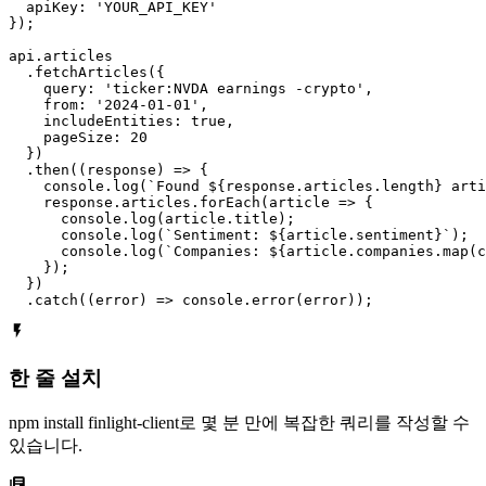
  apiKey: 'YOUR_API_KEY'

});

api.articles

  .fetchArticles({

    query: 'ticker:NVDA earnings -crypto',

    from: '2024-01-01',

    includeEntities: true,

    pageSize: 20

  })

  .then((response) => {

    console.log(`Found ${response.articles.length} arti
    response.articles.forEach(article => {

      console.log(article.title);

      console.log(`Sentiment: ${article.sentiment}`);

      console.log(`Companies: ${article.companies.map(c
    });

  })

  .catch((error) => console.error(error));
한 줄 설치
npm install finlight-client로 몇 분 만에 복잡한 쿼리를 작성할 수
있습니다.