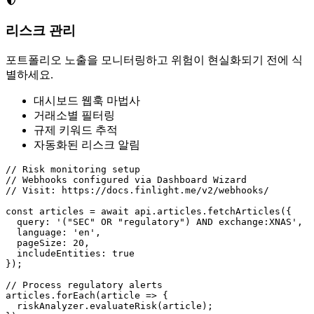
리스크 관리
포트폴리오 노출을 모니터링하고 위험이 현실화되기 전에 식
별하세요.
대시보드 웹훅 마법사
거래소별 필터링
규제 키워드 추적
자동화된 리스크 알림
// Risk monitoring setup

// Webhooks configured via Dashboard Wizard

// Visit: https://docs.finlight.me/v2/webhooks/

const articles = await api.articles.fetchArticles({

  query: '("SEC" OR "regulatory") AND exchange:XNAS',

  language: 'en',

  pageSize: 20,

  includeEntities: true

});

// Process regulatory alerts

articles.forEach(article => {

  riskAnalyzer.evaluateRisk(article);
