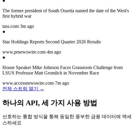
●
The former president of South Ossetia named the date of the West's
first hybrid war
tass.com
·
3m ago
●
Star Holdings Reports Second Quarter 2026 Results
www.prnewswire.com
·
4m ago
●
House Speaker Mike Johnson Faces Grassroots Challenge from
LSUS Professor Matt Gromlich in November Race
www.accessnewswire.com
·
7m ago
전체 스트림 열기 →
하나의 API, 세 가지 사용 방법
선호하는 통합 방식을 통해 동일한 풍부한 금융 데이터에 액세
스하세요