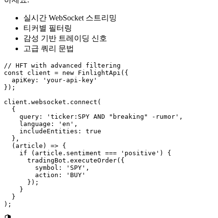
실시간 WebSocket 스트리밍
티커별 필터링
감성 기반 트레이딩 신호
고급 쿼리 문법
// HFT with advanced filtering

const client = new FinlightApi({

  apiKey: 'your-api-key'

});

client.websocket.connect(

  {

    query: 'ticker:SPY AND "breaking" -rumor',

    language: 'en',

    includeEntities: true

  },

  (article) => {

    if (article.sentiment === 'positive') {

      tradingBot.executeOrder({

        symbol: 'SPY',

        action: 'BUY'

      });

    }

  }

);