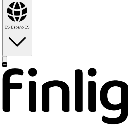
ES
Español
ES
+