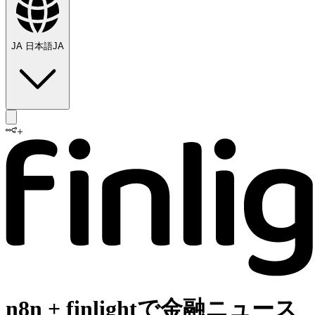
JA
日本語
JA
+
n8n + finlightで金融ニュース