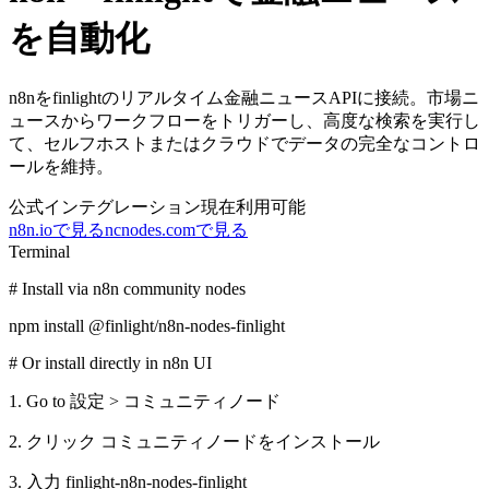
を自動化
n8nをfinlightのリアルタイム金融ニュースAPIに接続。市場ニ
ュースからワークフローをトリガーし、高度な検索を実行し
て、セルフホストまたはクラウドでデータの完全なコントロ
ールを維持。
公式インテグレーション
現在利用可能
n8n.ioで見る
ncnodes.comで見る
Terminal
# Install via n8n community nodes
npm install @finlight/n8n-nodes-finlight
# Or install directly in n8n UI
1. Go to
設定
>
コミュニティノード
2.
クリック
コミュニティノードをインストール
3.
入力
finlight-n8n-nodes-finlight