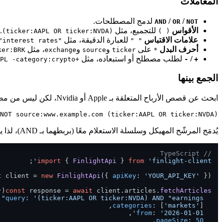
المعاملات
/
/
لدمج المصطلحات.
AND
OR
NOT
الأقواس
للتجميع، مثل
.
(ticker:AAPL OR ticker:NVDA)
( )
علامات الاقتباس
للعبارة الدقيقة، مثل
"interest rates"
" "
أحرف البدل
على
و
و
، مثل
ker:BRK*
exchange
source
ticker
*
/
لطلب مصطلح أو استبعاده، مثل
+ticker:AAPL -category:crypto
-
+
الجمع بينها
ابحث عن قصص الأرباح المتعلقة بـ Apple أو Nvidia، لكن ليس من مصدر محدد:
(ticker:AAPL OR ticker:NVDA) AND "earnings" AND NOT source:www.example.com

يُدمَج المرشّح المهيكل وسلسلة الاستعلام معًا (بربطهما بـ AND)، لذا يمكنك المزج بينهما. على سبيل المثال، أرسل
// TypeScript
import
 { 
FinlightApi
 } 
from
'finlight-client'
t
 client = 
new
FinlightApi
({ 
apiKey
: 
'YOUR_API_KEY'
const
 response = 
await
 client.
articles
.
fetchArticles
query
: 
'(ticker:AAPL OR ticker:NVDA) AND "earnings"'
categories
: [
'markets'
from
: 
'2026-01-01'
pageSize
: 
50