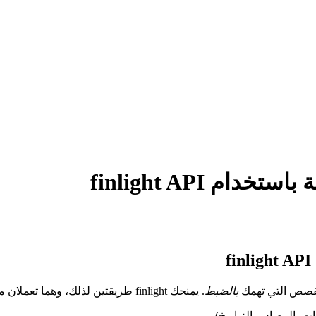
م finlight API
القصص التي تهمك
بالضبط
. يمنحك finlight طريقتين لذلك، وهما تعملان معًا:
ت، المصادر، التواريخ).