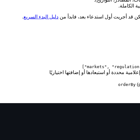
ة الكاملة.
كن قد أجريت أول استدعاء بعد، فابدأ من
دليل البدء السريع
.
["m
امية محددة أو استبعادها أو إضافتها اختياريًا
(
orderBy