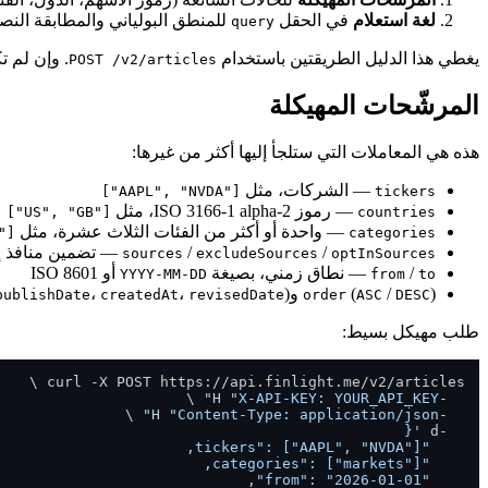
لغة استعلام
في الحقل
للمنطق البولياني والمطابقة النصي
query
يغطي هذا الدليل الطريقتين باستخدام
. وإن لم ت
POST /v2/articles
المرشّحات المهيكلة
هذه هي المعاملات التي ستلجأ إليها أكثر من غيرها:
— الشركات، مثل
["AAPL", "NVDA"]
tickers
— رموز ISO 3166-1 alpha-2، مثل
["US", "GB"]
countries
— واحدة أو أكثر من الفئات الثلاث عشرة، مثل
arkets", "regulation"]
categories
/
/
— تضمين منافذ إعل
sources
excludeSources
optInSources
/
— نطاق زمني، بصيغة
أو ISO 8601
YYYY-MM-DD
from
to
) و
/
(
)
،
،
publishDate
createdAt
revisedDate
order
ASC
DESC
طلب مهيكل بسيط:
"X-API-KEY: YOUR_API_KEY"
  -H 
"Content-Type: application/json"
  -H 
  -d 