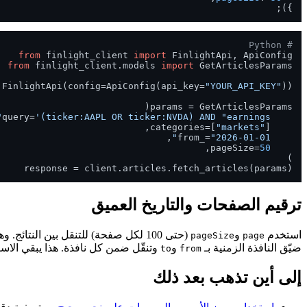
});

# Python
from
 finlight_client 
import
 FinlightApi, ApiConfig

from
 finlight_client.models 
import
 FinlightApi(config=ApiConfig(api_key=
"YOUR_API_KEY"
'(ticker:AAPL OR ticker:NVDA) AND "earnings"'
    query=
"markets"
    categories=[
"2026-01-01"
    from_=
50
    pageSize=
response = client.articles.fetch_articles(params)

ترقيم الصفحات والتاريخ العميق
استخدم
و
(حتى 100 لكل صفحة) للتنقل بين النتائج. وهناك قاعدة واحدة عليك معرفتها: الإزاحة (
pageSize
page
ضيّق النافذة الزمنية بـ
و
وتنقّل ضمن كل نافذة. هذا يبقي الاست
to
from
إلى أين تذهب بعد ذلك